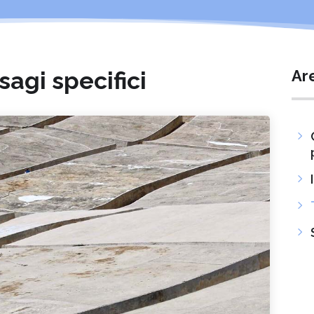
sagi specifici
Ar
5
5
5
5