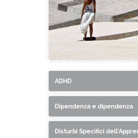
ADHD
Dipendenza e dipendenza
Disturbi Specifici dell’App